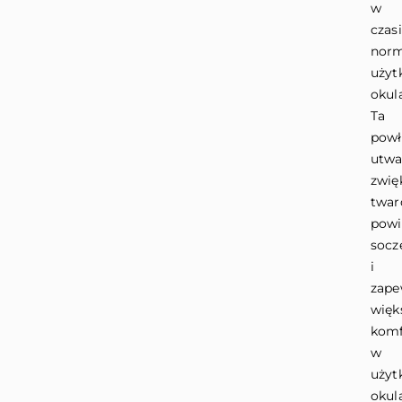
w
czas
nor
użyt
okul
Ta
powł
utwa
zwię
twar
powi
socz
i
zape
więk
komf
w
użyt
okul