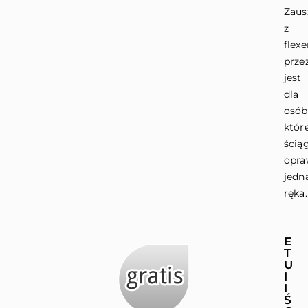
Zaus
z
flex
prze
jest
dla
osób
któr
ścią
opra
jedn
ręka.
E
T
U
I
I
Ś