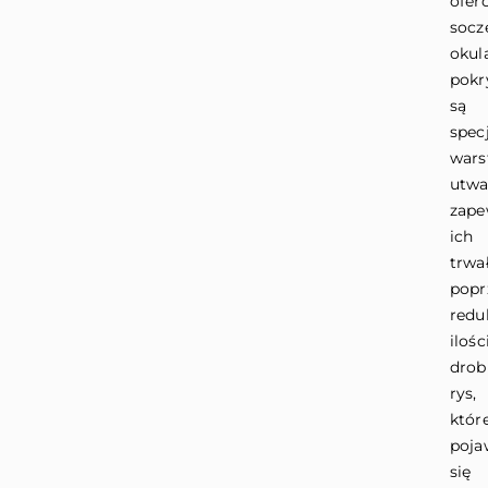
ofer
socz
okul
pokr
są
spec
wars
utwa
zape
ich
trwa
popr
redu
ilośc
drob
rys,
któr
poja
się