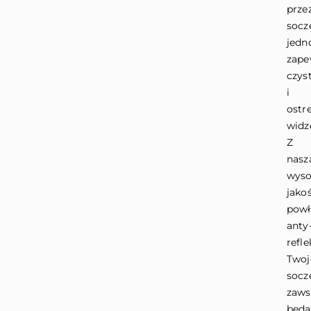
prze
socz
jedn
zape
czys
i
ostr
widz
Z
nasz
wyso
jako
powł
anty
refle
Twoj
socz
zaws
będą