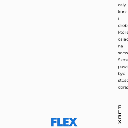
cały
kurz
i
drobi
któr
osia
na
socz
Szm
powi
być
stos
dora
F
L
E
X