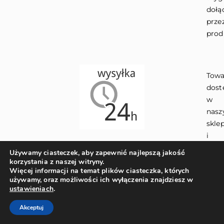
dołą
prze
prod
Towa
dost
w
nas
skle
i
maga
Używamy ciasteczek, aby zapewnić najlepszą jakość
Wys
korzystania z naszej witryny.
Więcej informacji na temat plików ciasteczka, których
w
używamy, oraz możliwości ich wyłączenia znajdziesz w
ciąg
ustawieniach
.
24h.
W
Akceptuj
przy