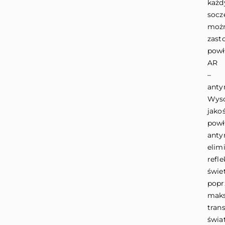
każd
socz
moż
zast
powł
AR
–
antyr
Wyso
jako
powł
anty
elim
refle
świe
popr
maks
tran
świa