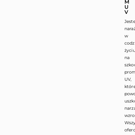
M
U
V
Jest
nara
w
cod
życi
na
szko
prom
UV,
któr
pow
uszk
narz
wzro
Wszy
ofer