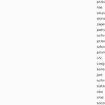
prze
nas
okul
słon
zape
pełn
ochr
prze
szko
pro
UV,
czeg
kons
jest
ochr
siat
oka
oraz
socz