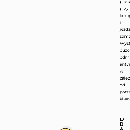
prac
przy
komp
i
jeżd
sam
Wyst
dużo
odm
anty
w
zale
od
potr
klien
D
B
A