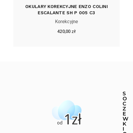
OKULARY KOREKCYJNE ENZO COLINI
ESCALANTE SH P 005 C3
Korekcyjne
420,00
zł
S
O
C
Z
E
W
K
I