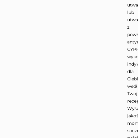
utwa
lub
utwa
z
powł
anty
CYP
wyk
indy
dla
Cieb
wed
Twoj
rece
Wys
jako
mon
socz