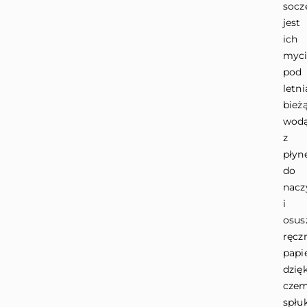
socz
jest
ich
myc
pod
letni
bież
wod
z
pły
do
nacz
i
osus
ręcz
papi
dzięk
cze
spłu