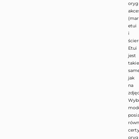
oryg
akce
(ma
etui
i
ścier
Etui
jest
takie
sam
jak
na
zdjęc
Wyb
mod
posi
równ
certy
oryg