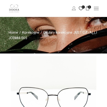
0
0
Home
Korekcyjne
Okulary korekcyjne JUST CAVALLI
JC0884 005