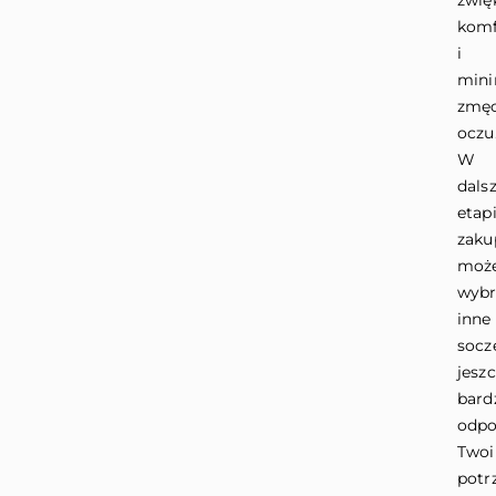
zwię
komf
i
mini
zmęc
oczu
W
dals
etap
zak
moż
wybr
inne
socz
jesz
bard
odpo
Two
potr