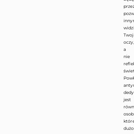
prze
pozw
inn
widz
Twoj
oczy
a
nie
refle
świet
Powł
anty
ded
jest
równ
osob
któr
dużo