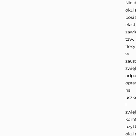
Niek
okul
posi
elas
zawi
tzw.
flexy
w
zaus
zwię
odpo
opra
na
uszk
i
zwię
komf
użyt
okul