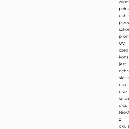
zape
pełn
ochr
prze
szko
pro
UV,
czeg
kons
jest
ochr
siat
oka
oraz
socz
oka.
Niek
z
okul