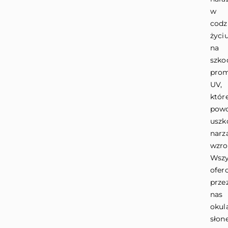
w
cod
życi
na
szko
prom
UV,
któr
pow
uszk
narz
wzro
Wszy
ofer
prze
nas
okul
słon