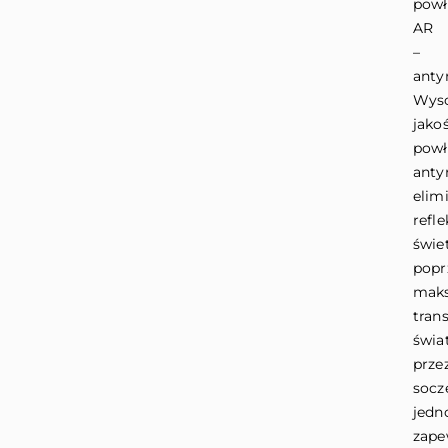
powł
AR
–
antyr
Wyso
jako
powł
anty
elim
refle
świe
popr
maks
tran
świa
prze
socz
jedn
zape