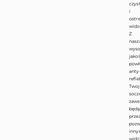
czys
i
ostr
widz
Z
nasz
wyso
jako
powł
anty
refle
Twoj
socz
zaws
będą
prze
pozw
inn
widz