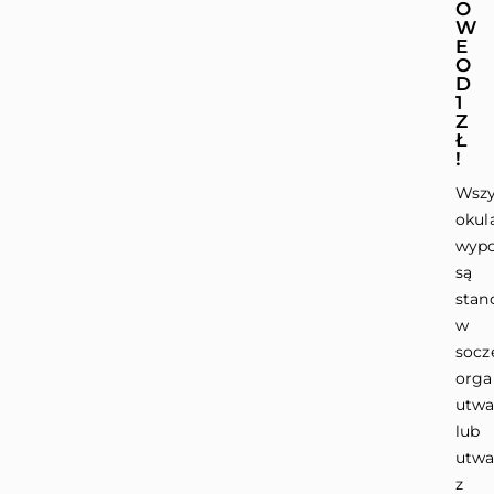
O
W
E
O
D
1
Z
Ł
!
Wszy
okul
wyp
są
stan
w
socz
orga
utwa
lub
utwa
z