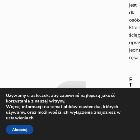
jest
dla
osób
któr
ścią
opra
jedn
ręka.
E
T
U
I
Używamy ciasteczek, aby zapewnić najlepszą jakość
I
korzystania z naszej witryny.
Ś
Więcej informacji na temat plików ciasteczka, których
C
używamy, oraz możliwości ich wyłączenia znajdziesz w
I
ustawieniach
.
E
R
Akceptuj
E
C