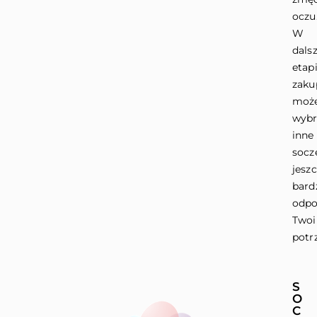
oczu
W
dals
etap
zak
moż
wybr
inne
socz
jesz
bard
odpo
Two
potr
S
O
C