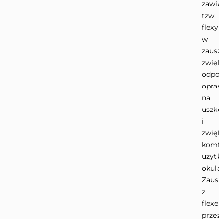
zawi
tzw.
flexy
w
zaus
zwię
odpo
opra
na
uszk
i
zwię
komf
użyt
okul
Zaus
z
flex
prze