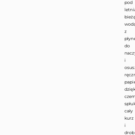
pod
letni
bież
wod
z
pły
do
nacz
i
osus
ręcz
papi
dzięk
cze
spłu
cały
kurz
i
drobi