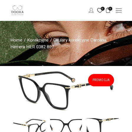
0
0
Home
Korekcyjne
Okulary korekcyjne Carolina
Herrera HER 0382 807
PROMOCJA