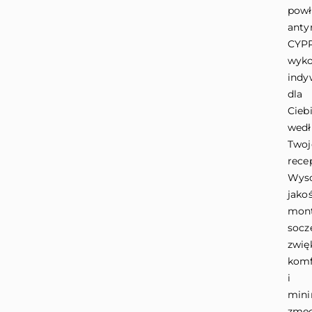
powł
anty
CYP
wyk
indy
dla
Cieb
wed
Twoj
rece
Wys
jako
mon
socz
zwię
komf
i
mini
zmęc