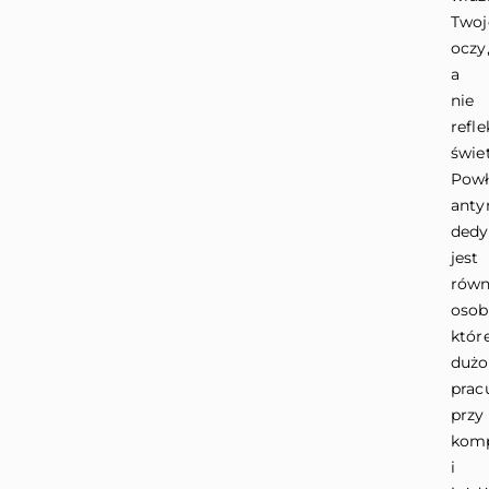
Twoj
oczy
a
nie
refle
świet
Powł
anty
ded
jest
równ
osob
któr
dużo
prac
przy
komp
i