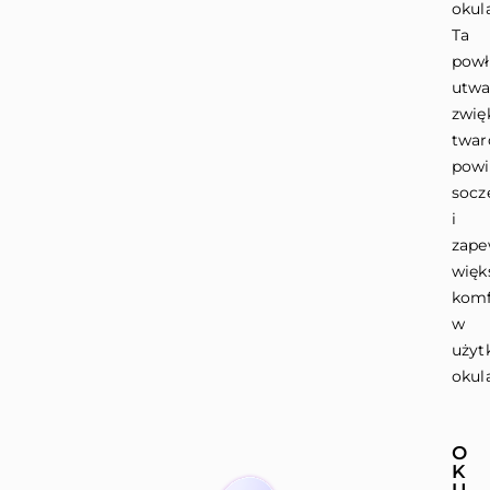
okul
Ta
powł
utwa
zwię
twar
powi
socz
i
zape
więk
komf
w
użyt
okul
O
K
U