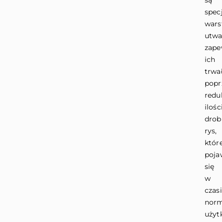
spec
wars
utwa
zape
ich
trwa
popr
redu
ilośc
drob
rys,
któr
poja
się
w
czas
nor
użyt